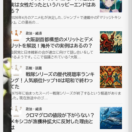
実は女性だったというハッピーエンドはあ
隆
る？
2026年4月のアニメ化が決定した、ジャンプ＋で連載中の『マリッジトキシ
の
ン』。 この漫画の…
足
政治・経済
No.3
大阪副首都構想のメリットとデメ
の
リットを解説！海外での実例はあるの？
自民党と日本維新の会が連立に向けて話し合いをして
速
いるようです。 ここで協議されている「大阪…
さ
芸能・話題
No.4
戦隊シリーズの歴代視聴率ランキ
ング！人気順位トップ10は昭和で終わっ
は？
てた
1
1975年に始まったスーパー戦隊シリーズが終了するという報道がありま
した。 現在放送中のゴ…
イ
政治・経済
No.5
クロマグロの値段が下がらない？
ニ
メキシコが漁獲枠拡大に反対した理由と
は