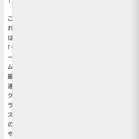
1。
こ
れ
は
「チ
ー
ム
最
速
ク
ラ
ス」
の
や