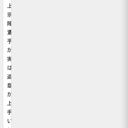
上
宗
隆
選
手
が
実
は
盗
塁
が
上
手
い