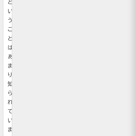
と
い
う
こ
と
は
あ
ま
り
知
ら
れ
て
い
ま