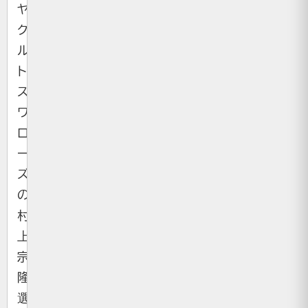
ヤ
ク
ル
ト
ス
ワ
ロ
ー
ズ
の
村
上
宗
隆
選