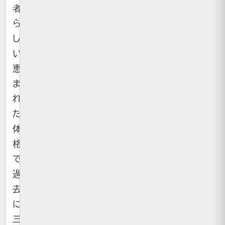
者）
ら
し
い
恵
ま
れ
た
体
格
で、
過
去
に
三