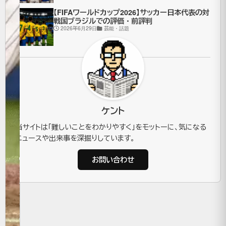
る
【FIFAワールドカップ2026】サッカー日本代表の対
戦国ブラジルでの評価・前評判
上
2026年6月29日
芸能・話題
手
さ
の
理
ケント
当サイトは「難しいことをわかりやすく」をモットーに、気になる
由
ニュースや出来事を深掘りしています。
2025
お問い合わせ
年11月
4日
芸
能・
話題