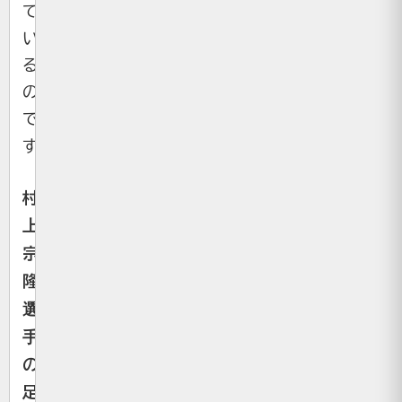
て
い
る
の
で
す。
村
上
宗
隆
選
手
の
足