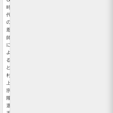
時
代
の
恩
師
に
よ
る
と、
村
上
宗
隆
選
手