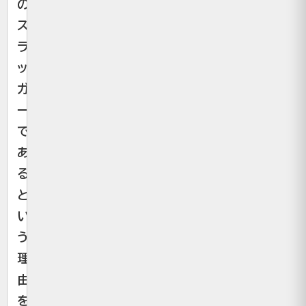
の
ス
ラ
ッ
ガ
ー」
で
あ
る
と
い
う
理
由
を