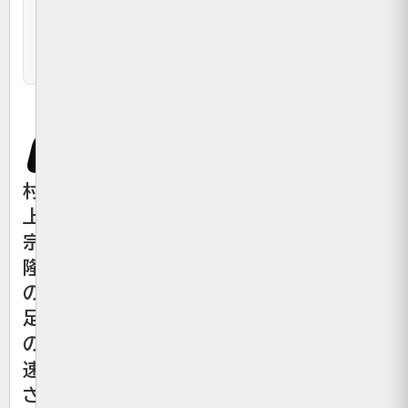
共
通
点
村
上
宗
隆
の
足
の
速
さ