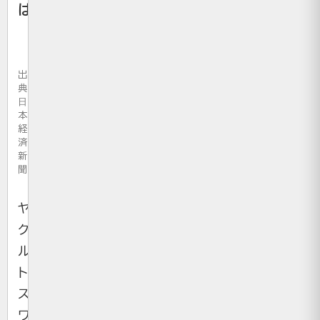
は？
出
典：
日
本
経
済
新
聞
ヤ
ク
ル
ト
ス
ワ