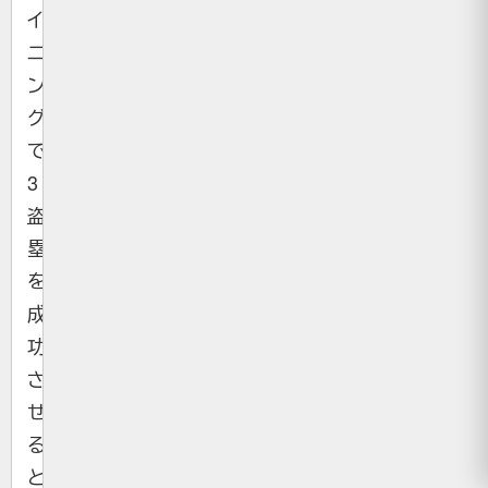
イ
ニ
ン
グ
で
3
盗
塁
を
成
功
さ
せ
る
と