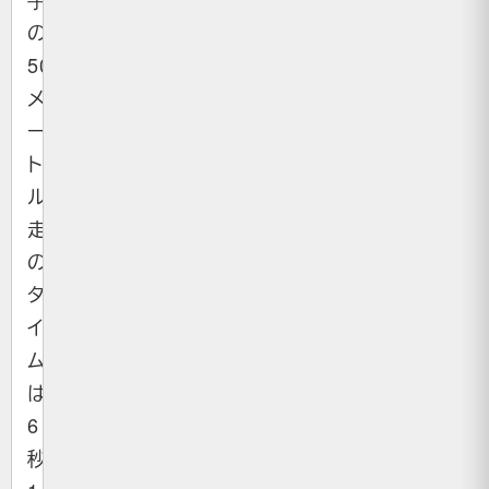
の
50
メ
ー
ト
ル
走
の
タ
イ
ム
は
6
秒