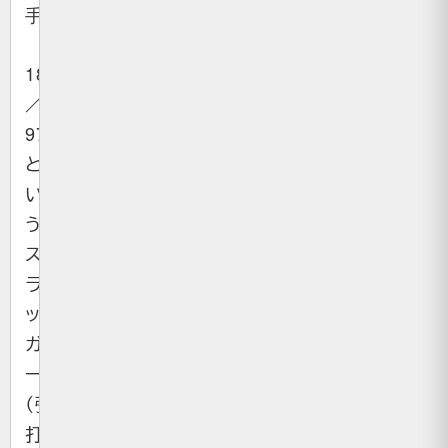
手。
188cm
／
97kg
と
い
う
ス
ラ
ッ
ガ
ー
（強
打