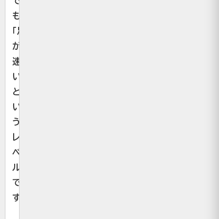
で
も
「足
が
速
い」
と
い
う
レ
ベ
ル
で
す。