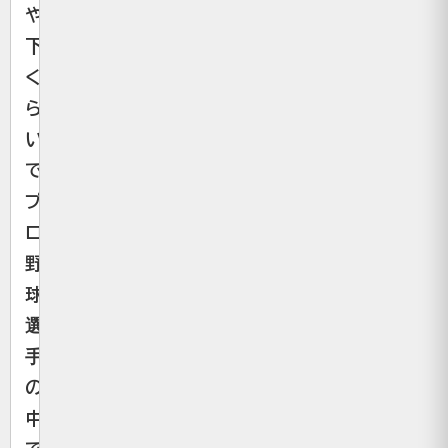
や
下
く
ら
い
で、
プ
ロ
野
球
選
手
の
中