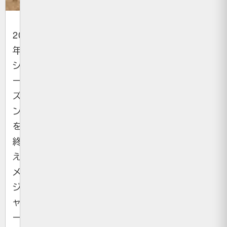
2025
年
シ
ー
ズ
ン
を
終
え、
メ
ジ
ャ
ー