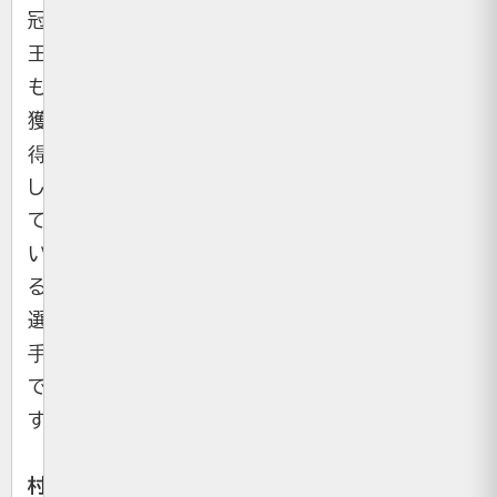
冠
王
も
獲
得
し
て
い
る
選
手
で
す。
村