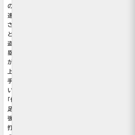
の
速
さ
と、
盗
塁
が
上
手
い
「俊
足
強
打