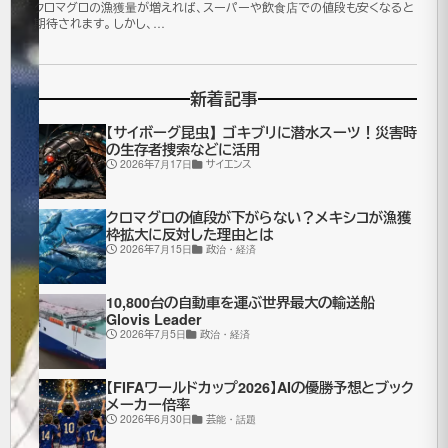
ン
クロマグロの漁獲量が増えれば、スーパーや飲食店での値段も安くなると
期待されます。 しかし、…
グ
3
新着記事
盗
【サイボーグ昆虫】ゴキブリに潜水スーツ！災害時
の生存者捜索などに活用
塁
2026年7月17日
サイエンス
し
クロマグロの値段が下がらない？メキシコが漁獲
枠拡大に反対した理由とは
た
2026年7月15日
政治・経済
こ
10,800台の自動車を運ぶ世界最大の輸送船
Glovis Leader
と
2026年7月5日
政治・経済
も
【FIFAワールドカップ2026】AIの優勝予想とブック
メーカー倍率
あ
2026年6月30日
芸能・話題