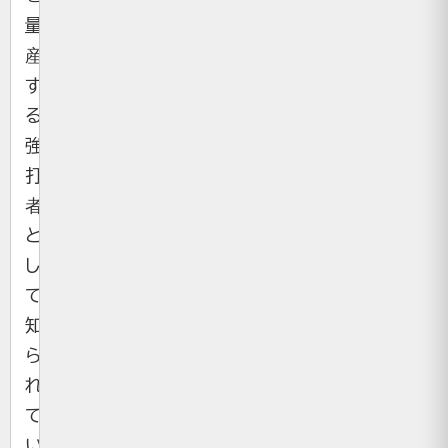
量
産
す
る
強
打
者
と
し
て
知
ら
れ
て
い