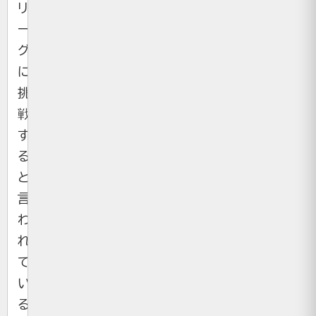
リ
ー
グ
に
挑
戦
す
る
と
言
わ
れ
て
い
る