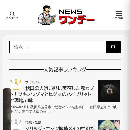
メ
SEARCH
MENU
ニ
ュ
ー
ワ
検
ン
索:
デ
ー
芸
人気記事ランキング
能・
話題
サイエンス
No.1
秋田の人喰い熊は実在した赤カブ
ト！ツキノワグマとヒグマのハイブリッド
村
と現地で噂
2024年5月に秋田県鹿角市で起きたクマ被害事件。 秋田県鹿角市の山
上
中には「赤毛で大型の個…
芸能・話題
宗
No.2
マリッジトキシン城崎メイの性別が