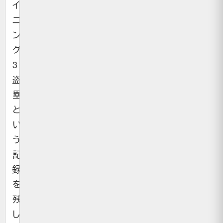
イ
ニ
ン
グ
3
盗
塁
と
い
う
記
録
を
残
し