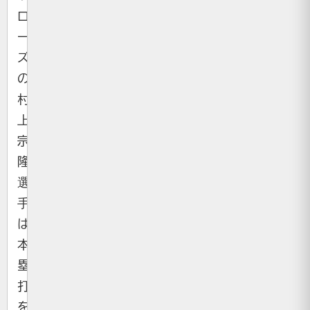
ロ
ー
ズ
の
村
上
宗
隆
選
手
は
本
塁
打
を