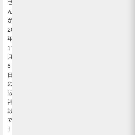
せ
ん
が、
2020
年
11
月
5
日
の
阪
神
戦
で
1