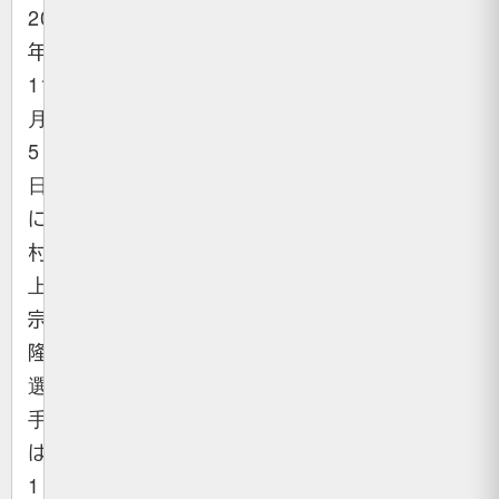
2020
年
11
月
5
日
に
村
上
宗
隆
選
手
は
1