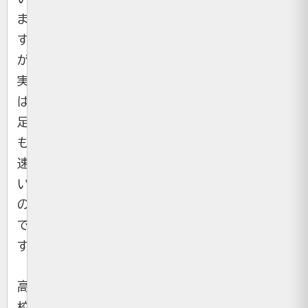
ま
す
が、
実
は
足
も
速
い
の
で
す。
高
校