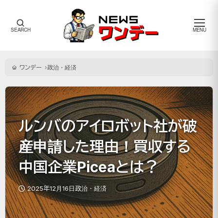
メ
SEARCH
MENU
ニ
ュ
ー
ワンデー
政治・経済
ルンバのアイロボット社が破
産申請した理由！買収する
中国企業Piceaとは？
2025年12月16日
政治・経済