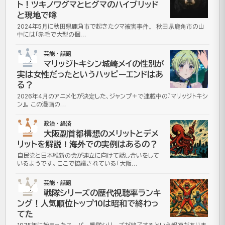
ト！ツキノワグマとヒグマのハイブリッド
と現地で噂
2024年5月に秋田県鹿角市で起きたクマ被害事件。 秋田県鹿角市の山
中には「赤毛で大型の個…
芸能・話題
No.2
マリッジトキシン城崎メイの性別が
実は女性だったというハッピーエンドはあ
る？
2026年4月のアニメ化が決定した、ジャンプ＋で連載中の『マリッジトキシ
ン』。 この漫画の…
政治・経済
No.3
大阪副首都構想のメリットとデメ
リットを解説！海外での実例はあるの？
自民党と日本維新の会が連立に向けて話し合いをして
いるようです。 ここで協議されている「大阪…
芸能・話題
No.4
戦隊シリーズの歴代視聴率ランキ
ング！人気順位トップ10は昭和で終わっ
てた