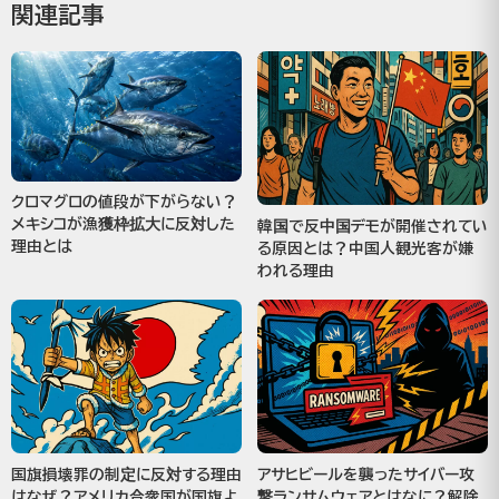
関連記事
クロマグロの値段が下がらない？
メキシコが漁獲枠拡大に反対した
韓国で反中国デモが開催されてい
理由とは
る原因とは？中国人観光客が嫌
われる理由
国旗損壊罪の制定に反対する理由
アサヒビールを襲ったサイバー攻
はなぜ？アメリカ合衆国が国旗よ
撃ランサムウェアとはなに？解除