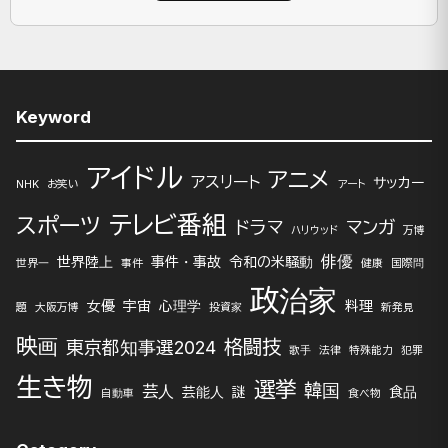
Keyword
アイドル
アニメ
アスリート
サッカー
NHK
お笑い
アート
テレビ番組
スポーツ
ドラマ
マンガ
ハリウッド
万博
俳優
世界陸上
事件・事故
令和の米騒動
世界一
事件
健康
国際問
政治家
女優
宇宙
心理学
料理
題
大阪万博
投資家
新発見
映画
格闘技
東京都知事選2024
歌手
法律
特殊能力
犯罪
生き物
選挙
韓国
芸人
芸能人
謎
食品
自動車
食べ物