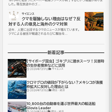
1975年に始まったスーパー戦隊シリーズが終了するという報道がありま
した。 現在放送中のゴ…
サイエンス
No.5
クマを駆除しない理由はなぜ？反
対する人の意見と海外のクマ対策
近年、人里に出没するクマのニュースが増えています。
クマによる被害が報道されるたびに駆除を…
新着記事
【サイボーグ昆虫】ゴキブリに潜水スーツ！災害時
の生存者捜索などに活用
サイエンス
2026年7月17日
クロマグロの値段が下がらない？メキシコが漁獲
枠拡大に反対した理由とは
政治・経済
2026年7月15日
10,800台の自動車を運ぶ世界最大の輸送船
Glovis Leader
政治・経済
2026年7月5日