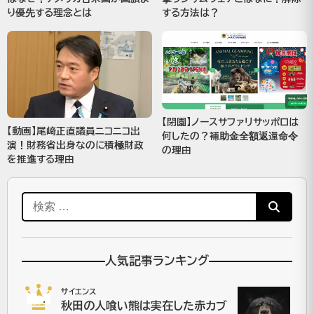
り優先する理念とは
する方法は？
【閉園】ノースサファリサッポロは
【動画】尾﨑正直議員ニコニコ出
何したの？補助金全額返還命令
演！財務省出身なのに積極財政
の理由
を推進する理由
検
索:
人気記事ランキング
サイエンス
No.1
秋田の人喰い熊は実在した赤カブ