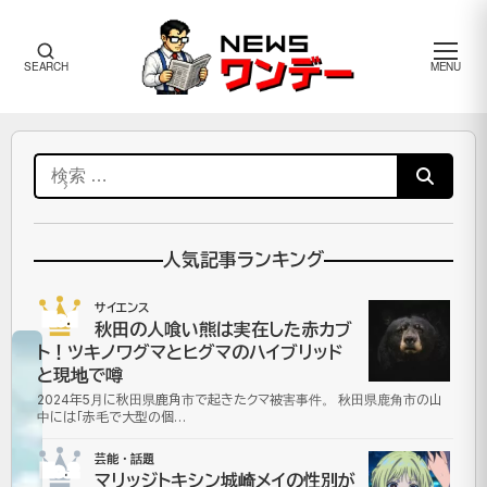
メ
SEARCH
MENU
ニ
ュ
ー
ワ
検
ン
デ
索:
ー
芸
人気記事ランキング
能・
話題
サイエンス
No.1
秋田の人喰い熊は実在した赤カブ
ト！ツキノワグマとヒグマのハイブリッド
と現地で噂
ノ
2024年5月に秋田県鹿角市で起きたクマ被害事件。 秋田県鹿角市の山
中には「赤毛で大型の個…
ス
芸能・話題
ト
No.2
マリッジトキシン城崎メイの性別が