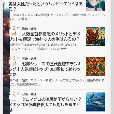
実は女性だったというハッピーエンドはあ
ラ
る？
2026年4月のアニメ化が決定した、ジャンプ＋で連載中の『マリッジトキシ
ダ
ン』。 この漫画の…
ム
政治・経済
No.3
大阪副首都構想のメリットとデメ
ス
リットを解説！海外での実例はあるの？
自民党と日本維新の会が連立に向けて話し合いをして
の
いるようです。 ここで協議されている「大阪…
大
芸能・話題
No.4
戦隊シリーズの歴代視聴率ランキ
ング！人気順位トップ10は昭和で終わっ
予
てた
言、
1975年に始まったスーパー戦隊シリーズが終了するという報道がありま
した。 現在放送中のゴ…
実
政治・経済
No.5
クロマグロの値段が下がらない？
は
メキシコが漁獲枠拡大に反対した理由と
は