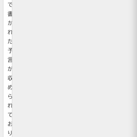
で
書
か
れ
た
予
言
が
収
め
ら
れ
て
お
り、