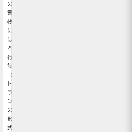
の
書
物
に
は、
四
行
詩
（カ
ト
ラ
ン）
の
形
式