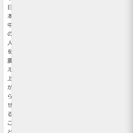
日
本
中
の
人々
を
震
え
上
が
ら
せ
る
こ
と