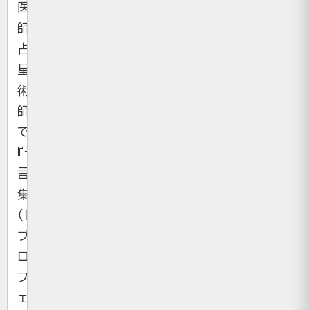
医
師・
占
星
術
師
で、
『予
言
集』
（レ・
プ
ロ
フ
ェ