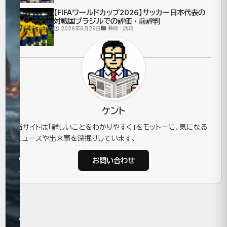
降
【FIFAワールドカップ2026】サッカー日本代表の
対戦国ブラジルでの評価・前評判
り
芸能・話題
2026年6月29日
て
く
る
ケント
の
当サイトは「難しいことをわかりやすく」をモットーに、気になる
か
ニュースや出来事を深掘りしています。
2025
お問い合わせ
年7月4
日
芸
能・
話題