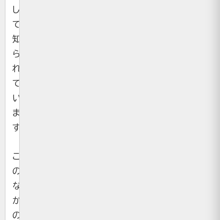
し
て
知
ら
れ
て
い
ま
す。
こ
の
な
か
の