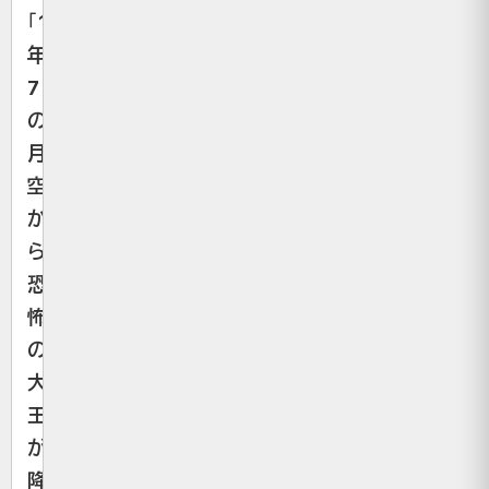
「
1999
年
7
の
月
空
か
ら
恐
怖
の
大
王
が
降