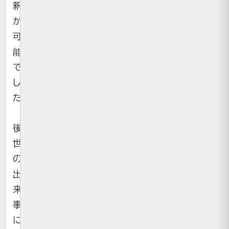
釈
が
可
能
で
し
た。
後
世
の
出
来
事
に