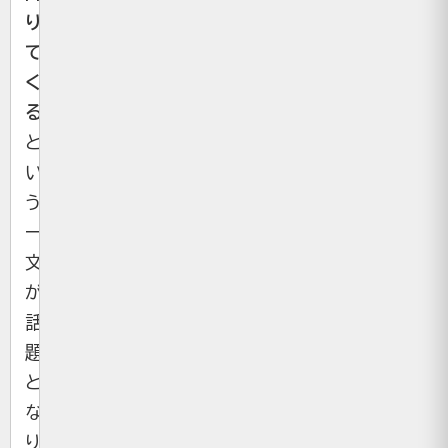
り
て
く
る
」
と
い
う
一
文
が
話
題
と
な
り、