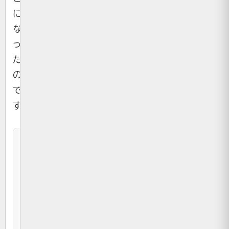
に
な
っ
た
の
で
す。
目
次
ノ
ス
ト