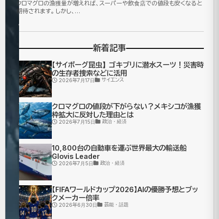
2025
クロマグロの漁獲量が増えれば、スーパーや飲食店での値段も安くなると
期待されます。 しかし、…
年
の
新着記事
7
【サイボーグ昆虫】ゴキブリに潜水スーツ！災害時
の生存者捜索などに活用
月？
サイエンス
2026年7月17日
恐
クロマグロの値段が下がらない？メキシコが漁獲
枠拡大に反対した理由とは
怖
政治・経済
2026年7月15日
の
10,800台の自動車を運ぶ世界最大の輸送船
Glovis Leader
大
政治・経済
2026年7月5日
王
【FIFAワールドカップ2026】AIの優勝予想とブッ
クメーカー倍率
は
芸能・話題
2026年6月30日