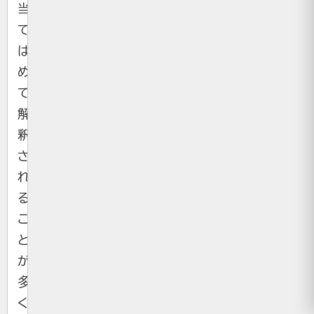
当
て
は
め
て
解
釈
さ
れ
る
こ
と
が
多
く