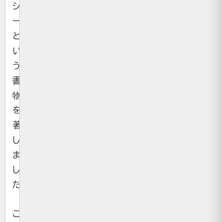
シ
ー）
と
い
う
書
物
を
著
し
ま
し
た。
こ