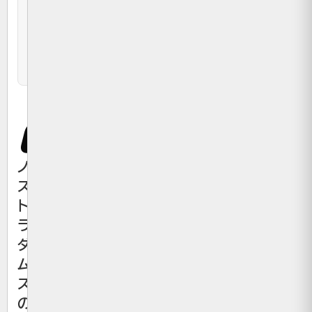
見
た
未
来」
ノ
ス
ト
ラ
ダ
ム
ス
の