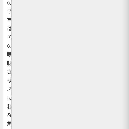
の
予
言
は、
そ
の
曖
昧
さ
ゆ
え
に
様々
な
解