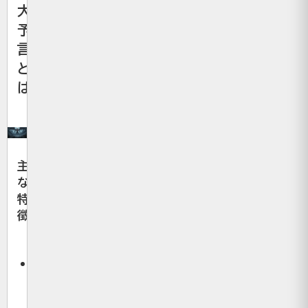
大
予
言
と
は
主
な
特
徴
全
10
巻、