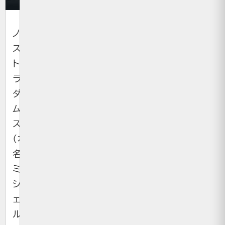
ノ
ス
ト
ラ
ダ
ム
ス
（本
名：
ミ
シ
ェ
ル・