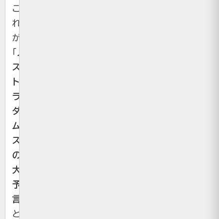
こ
れ
が
「
ノ
ス
ト
ラ
ダ
ム
ス
の
大
予
言
」
と