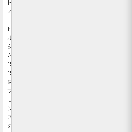
ド・
ノ
ー
ト
ル
ダ
ム、
1503-
1566）
は、
フ
ラ
ン
ス
の