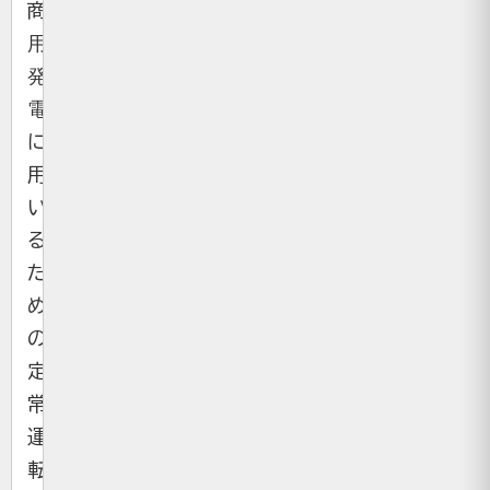
商
用
発
電
に
用
い
る
た
め
の
定
常
運
転・