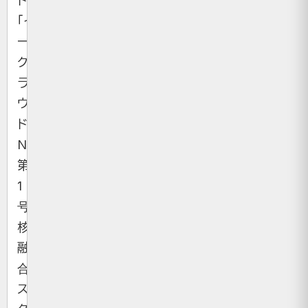
ド
「イ
ー
ク
ラ
ウ
ド
NEXT」
第
1
号、
核
融
合
ス