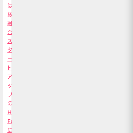
は
核
融
合
ス
タ
ー
ト
ア
ッ
プ
の
Helical
Fusion
に