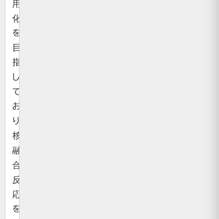
用
化
を
目
指
し
て
お
り、
核
融
合
反
応
を