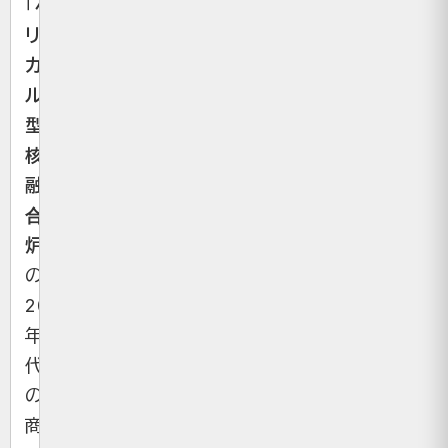
「
ヘ
リ
カ
ル
型
核
融
合
炉
」
の
2030
年
代
の
商