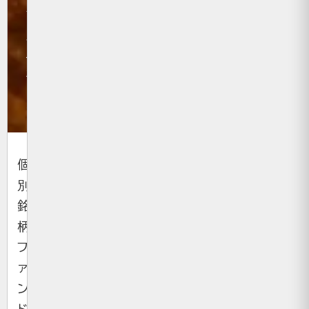
年8月14
日
サ
イ
エ
ン
ス
個
別
銘
柄
フ
ァ
ン