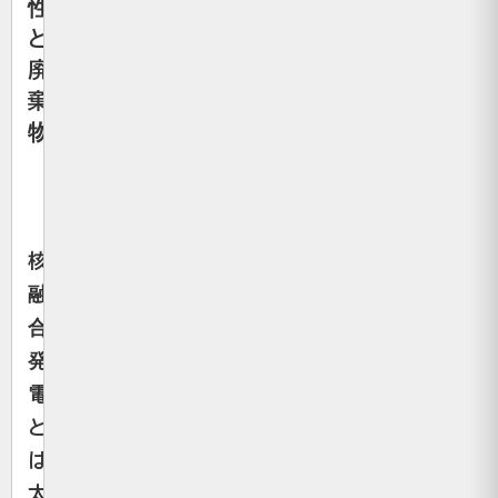
性
と
廃
棄
物
核
融
合
発
電
と
は、
太