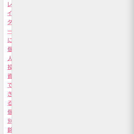
レ
イ
タ
ー
に
個
人
投
資
で
き
る
個
別
銘