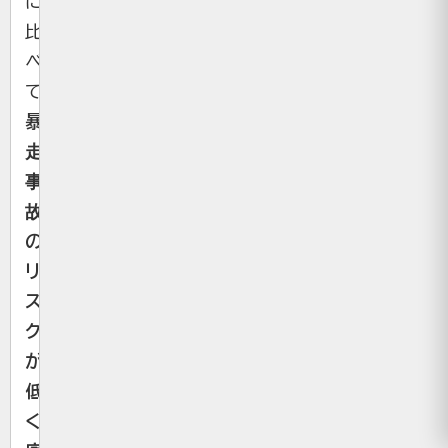
に
比
べ
て
暴
走
事
故
の
リ
ス
ク
が
低
く、