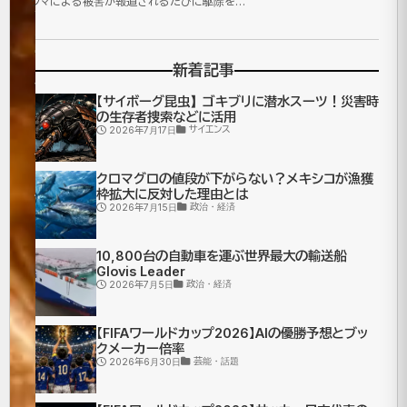
ル
クマによる被害が報道されるたびに駆除を…
型
新着記事
核
【サイボーグ昆虫】ゴキブリに潜水スーツ！災害時
融
の生存者捜索などに活用
サイエンス
2026年7月17日
合
クロマグロの値段が下がらない？メキシコが漁獲
発
枠拡大に反対した理由とは
政治・経済
2026年7月15日
電
10,800台の自動車を運ぶ世界最大の輸送船
の
Glovis Leader
政治・経済
2026年7月5日
違
【FIFAワールドカップ2026】AIの優勝予想とブッ
い
クメーカー倍率
芸能・話題
2026年6月30日
は？