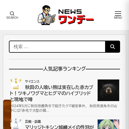
メ
SEARCH
MENU
ニ
ュ
ー
ワ
検
ン
デ
索:
ー
サ
人気記事ランキング
イ
エ
サイエンス
ン
No.1
秋田の人喰い熊は実在した赤カブ
ス
ト！ツキノワグマとヒグマのハイブリッド
と現地で噂
2024年5月に秋田県鹿角市で起きたクマ被害事件。 秋田県鹿角市の山
中には「赤毛で大型の個…
【脱
芸能・話題
原
No.2
マリッジトキシン城崎メイの性別が