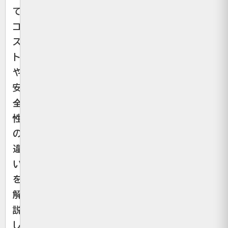
て、
コ
ス
ト
や
安
全
性
の
違
い
を
解
説
し