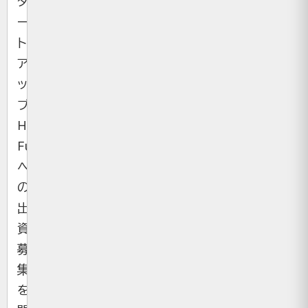
タ
ー
ト
ア
ッ
プ
Helical
Fusion
へ
の
出
資
募
集
を