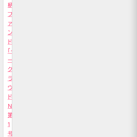
柄
フ
ァ
ン
ド
「イ
ー
ク
ラ
ウ
ド
NEXT」
第
1
号