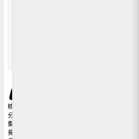
融
合
発
電
の
比
較
表
核
分
裂
発