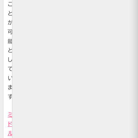
こ
と
が
可
能
と
し
て
い
ま
す。
ミ
ド
ル・