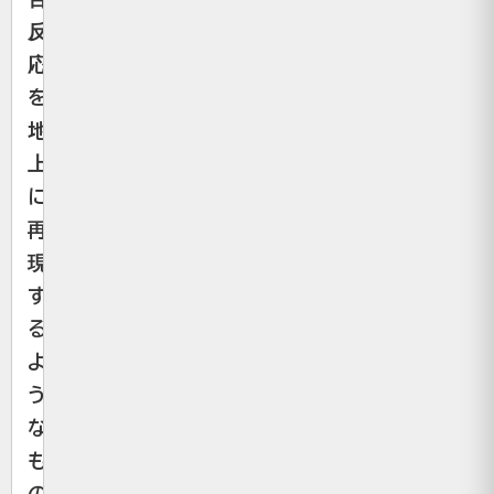
反
応」
を
地
上
に
再
現
す
る
よ
う
な
も