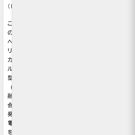
（BRIDGE）
こ
の
ヘ
リ
カ
ル
型
（核
融
合）
発
電
を