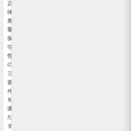
正
味
発
電・
保
守
性
の
三
要
件
を
満
た
す