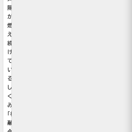
陽
が
燃
え
続
け
て
い
る
し
く
み
「核
融
合