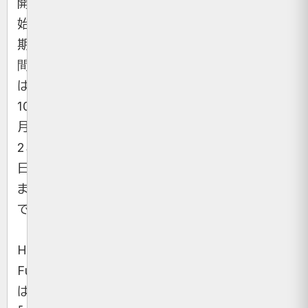
開
始。
期
間
は
10
月
23
日
ま
で。
Helical
Fusion
は