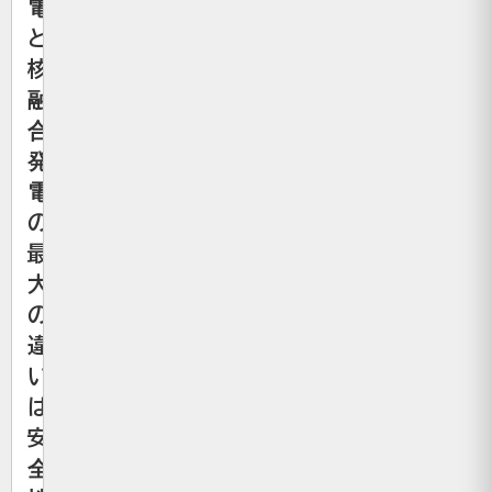
電
と
核
融
合
発
電
の
最
大
の
違
い
は
安
全