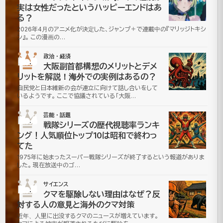
実は女性だったというハッピーエンドはあ
発】
る？
2026年4月のアニメ化が決定した、ジャンプ＋で連載中の『マリッジトキシ
核
ン』。 この漫画の…
分
政治・経済
No.3
大阪副首都構想のメリットとデメ
裂
リットを解説！海外での実例はあるの？
自民党と日本維新の会が連立に向けて話し合いをして
発
いるようです。 ここで協議されている「大阪…
電
芸能・話題
No.4
戦隊シリーズの歴代視聴率ランキ
ング！人気順位トップ10は昭和で終わっ
と
てた
ヘ
1975年に始まったスーパー戦隊シリーズが終了するという報道がありま
した。 現在放送中のゴ…
リ
サイエンス
No.5
クマを駆除しない理由はなぜ？反
カ
対する人の意見と海外のクマ対策
近年、人里に出没するクマのニュースが増えています。