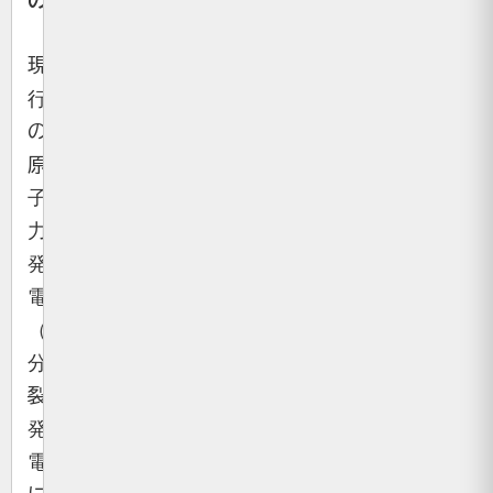
の。
現
行
の
原
子
力
発
電
（核
分
裂
発
電）