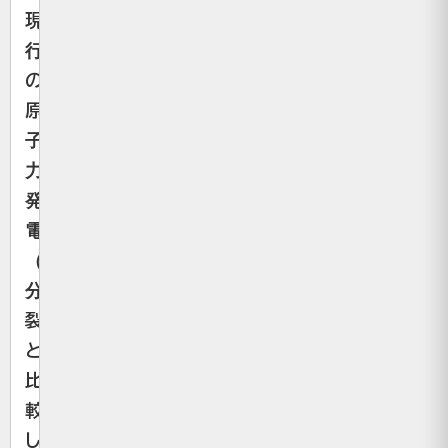
現
行
の
原
子
力
発
電
（核
分
裂）
と
比
較
し