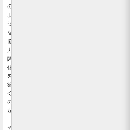
の
よ
う
な
協
力
関
係
を
築
く
の
か。
そ