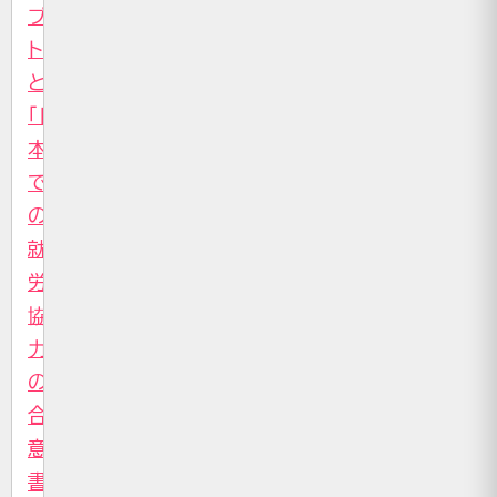
プ
ト
と
「日
本
で
の
就
労
協
力」
の
合
意
書