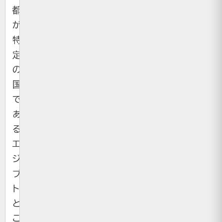
都
が
特
定
の
国
で
あ
る
エ
ジ
プ
ト
と
こ