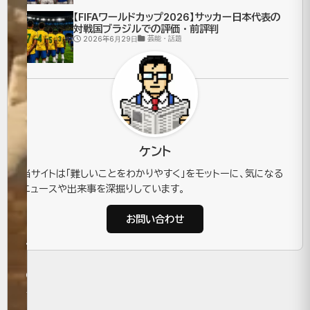
事
【FIFAワールドカップ2026】サッカー日本代表の
対戦国ブラジルでの評価・前評判
と
芸能・話題
2026年6月29日
エ
ジ
プ
ケント
ト
当サイトは「難しいことをわかりやすく」をモットーに、気になる
の
ニュースや出来事を深掘りしています。
関
お問い合わせ
係
2025
年9月13
日