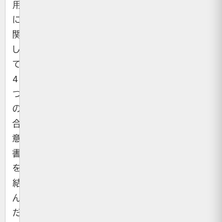
用
に
関
し
て、
4
つ
の
合
意
書
を
結
ん
だ