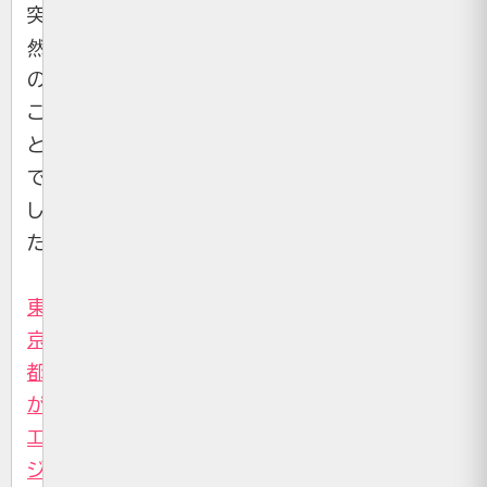
突
然
の
こ
と
で
し
た。
東
京
都
が
エ
ジ