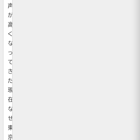
声
が
高
く
な
っ
て
き
た
現
在、
な
ぜ
東
京