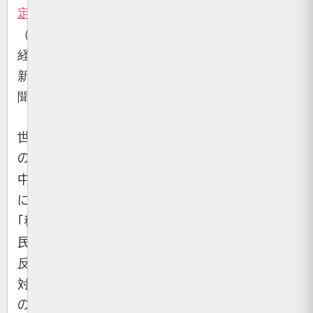
定
（産
経
新
聞）
世
の
中
に
「移
民
反
対」
の