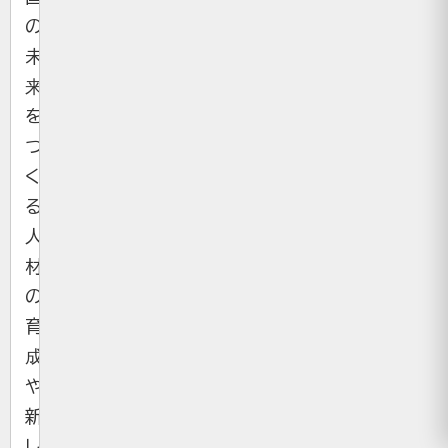
の
未
来
を
つ
く
る
人
材
の
育
成
や
新
し