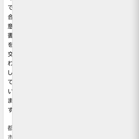
で
合
意
書
を
交
わ
し
て
い
ま
す
。
都
市