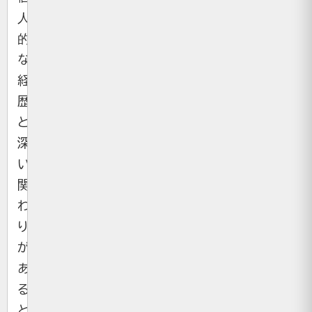
人
的
な
経
歴
と
深
い
関
わ
り
が
あ
る
と