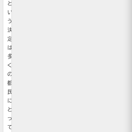
と
い
う
決
定
は、
多
く
の
都
民
に
と
っ
て