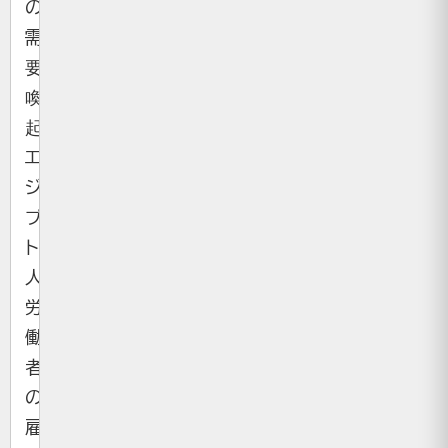
の
需
要
喚
起、
エ
ジ
プ
ト
人
労
働
者
の
雇