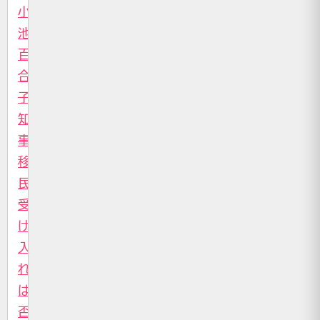
小
池
百
合
子
知
事、
移
民
受
け
入
れ
は
否