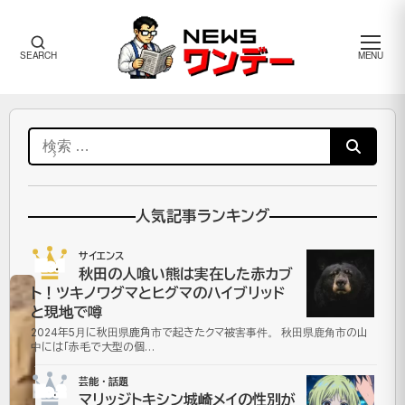
メ
SEARCH
MENU
ニ
ュ
ー
ワ
検
ン
デ
索:
ー
政
人気記事ランキング
治・
経済
サイエンス
No.1
秋田の人喰い熊は実在した赤カブ
ト！ツキノワグマとヒグマのハイブリッド
と現地で噂
東
2024年5月に秋田県鹿角市で起きたクマ被害事件。 秋田県鹿角市の山
中には「赤毛で大型の個…
京
芸能・話題
都
No.2
マリッジトキシン城崎メイの性別が