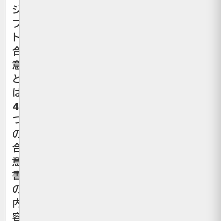
ジ
プ
ト
合
意
と
は？
4
つ
の
合
意
書
の
内
容