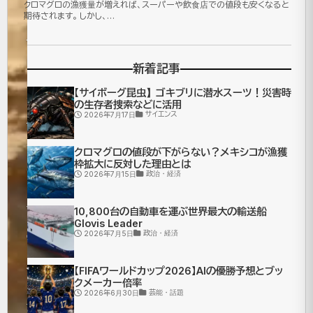
反
クロマグロの漁獲量が増えれば、スーパーや飲食店での値段も安くなると
期待されます。 しかし、…
対」
の
新着記事
声！
【サイボーグ昆虫】ゴキブリに潜水スーツ！災害時
の生存者捜索などに活用
小
サイエンス
2026年7月17日
池
クロマグロの値段が下がらない？メキシコが漁獲
枠拡大に反対した理由とは
百
政治・経済
2026年7月15日
合
10,800台の自動車を運ぶ世界最大の輸送船
Glovis Leader
子
政治・経済
2026年7月5日
都
【FIFAワールドカップ2026】AIの優勝予想とブッ
クメーカー倍率
知
芸能・話題
2026年6月30日