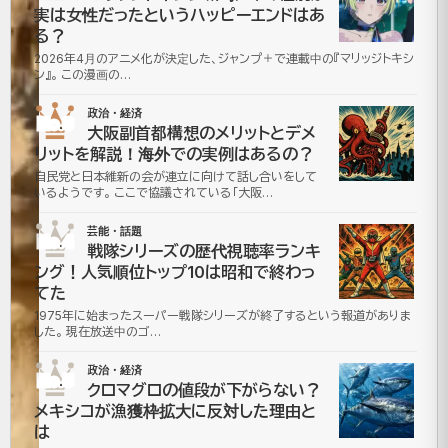
実は女性だったというハッピーエンドはあ
エ
る？
2026年4月のアニメ化が決定した、ジャンプ＋で連載中の『マリッジトキシ
ジ
ン』。 この漫画の…
プ
政治・経済
No.3
大阪副首都構想のメリットとデメ
ト
リットを解説！海外での実例はあるの？
自民党と日本維新の会が連立に向けて話し合いをして
合
いるようです。 ここで協議されている「大阪…
意
芸能・話題
No.4
戦隊シリーズの歴代視聴率ランキ
ング！人気順位トップ10は昭和で終わっ
書
てた
に
1975年に始まったスーパー戦隊シリーズが終了するという報道がありま
した。 現在放送中のゴ…
「移
政治・経済
No.5
クロマグロの値段が下がらない？
民
メキシコが漁獲枠拡大に反対した理由と
は