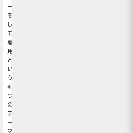
ー、
そ
し
て
雇
用
と
い
う
4
つ
の
テ
ー
マ