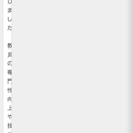
び
ま
し
た。
教
員
の
専
門
性
向
上
や
技