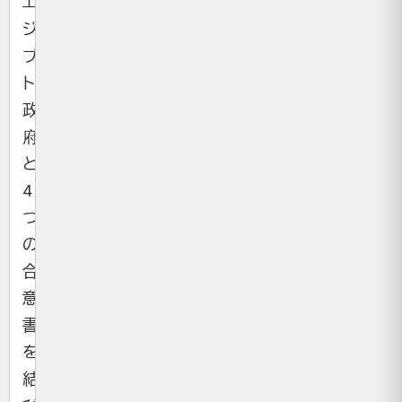
エ
ジ
プ
ト
政
府
と
4
つ
の
合
意
書
を
結