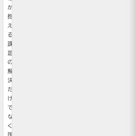
が
抱
え
る
課
題
の
解
決
だ
け
で
な
く、
国