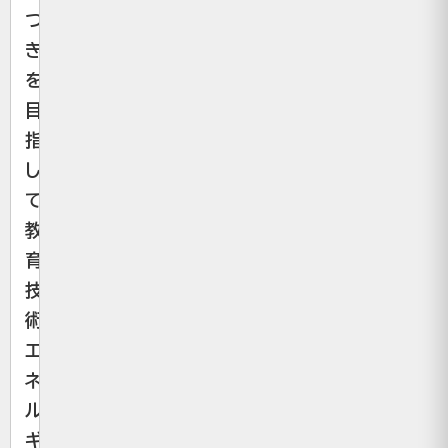
つ
き
を
目
指
し
て、
教
育、
技
術、
エ
ネ
ル
ギ