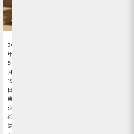
政
治・
経済
2025
年
8
月
19
日、
東
京
都
は