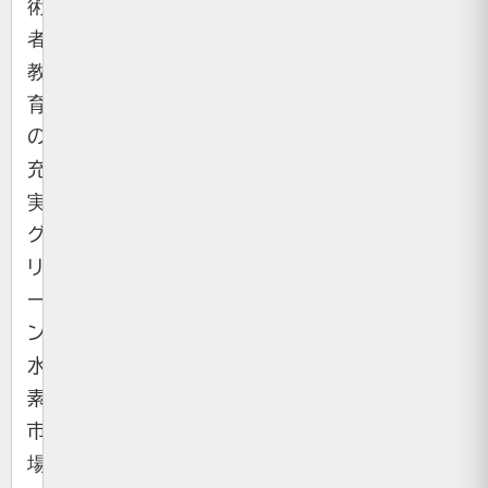
術
者
教
育
の
充
実、
グ
リ
ー
ン
水
素
市
場