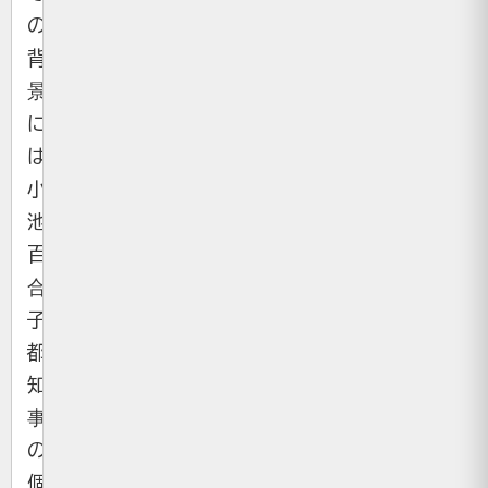
の
背
景
に
は
小
池
百
合
子
都
知
事
の
個