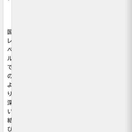
国
レ
ベ
ル
で
の
よ
り
深
い
結
び