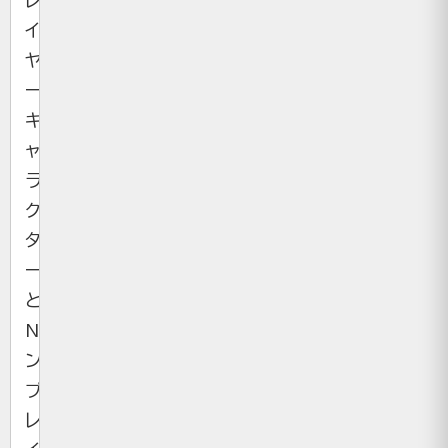
レ
イ
ヤ
ー
キ
ャ
ラ
ク
タ
ー）
と
NPC（ノ
ン
プ
レ