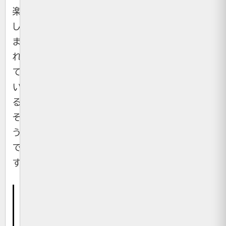
楽
し
ま
れ
て
い
る
そ
う
で
す。
体
験