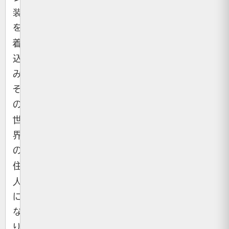
装
を
着
込
み、
そ
の
世
界
の
住
人
に
な
り