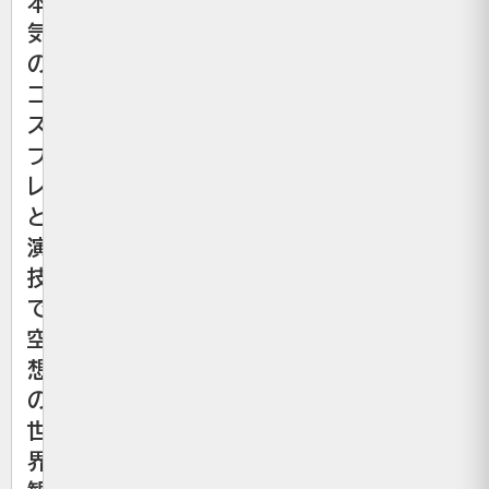
本
気
の
コ
ス
プ
レ
と
演
技
で
空
想
の
世
界