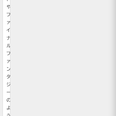
や
フ
ァ
イ
ナ
ル
フ
ァ
ン
タ
ジ
ー
の
よ
う