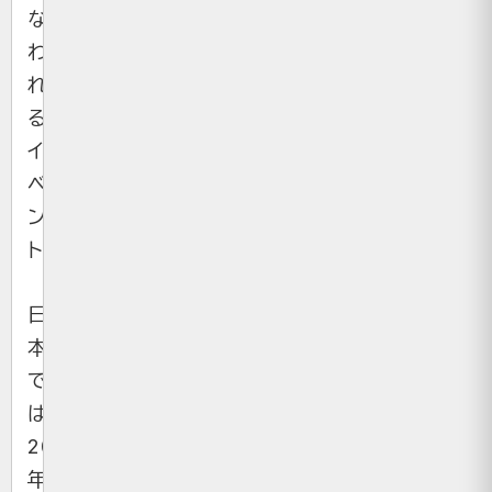
な
わ
れ
る
イ
ベ
ン
ト。
日
本
で
は
2012
年