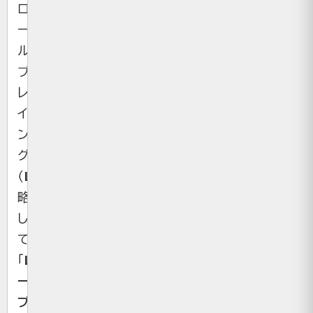
ロ
ー
ル
プ
レ
イ
ン
グ
（
L
ive
A
ction
R
oll
P
laying）、
略
し
て
「
LARP（ラ
ー
プ）
」。