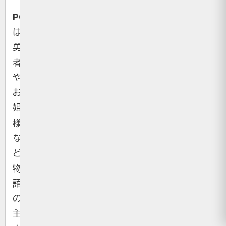
PC
は、
勇
者
や
お
姫
様
な
ど
物
語
の
主