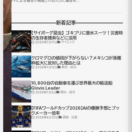
気
クマによる被害が報道されるたびに駆除を…
で
新着記事
遊
【サイボーグ昆虫】ゴキブリに潜水スーツ！災害時
ぶ
の生存者捜索などに活用
サイエンス
2026年7月17日
体
クロマグロの値段が下がらない？メキシコが漁獲
験
枠拡大に反対した理由とは
政治・経済
2026年7月15日
型
10,800台の自動車を運ぶ世界最大の輸送船
リ
Glovis Leader
政治・経済
2026年7月5日
ア
【FIFAワールドカップ2026】AIの優勝予想とブッ
ル
クメーカー倍率
芸能・話題
2026年6月30日
RPG