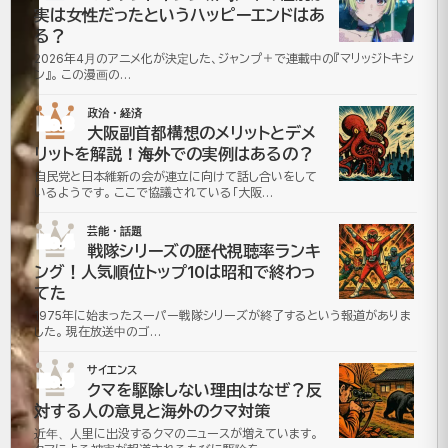
実は女性だったというハッピーエンドはあ
の
る？
2026年4月のアニメ化が決定した、ジャンプ＋で連載中の『マリッジトキシ
意
ン』。 この漫画の…
味
政治・経済
No.3
大阪副首都構想のメリットとデメ
と
リットを解説！海外での実例はあるの？
自民党と日本維新の会が連立に向けて話し合いをして
は？
いるようです。 ここで協議されている「大阪…
1
芸能・話題
No.4
戦隊シリーズの歴代視聴率ランキ
ング！人気順位トップ10は昭和で終わっ
万
てた
人
1975年に始まったスーパー戦隊シリーズが終了するという報道がありま
した。 現在放送中のゴ…
が
サイエンス
No.5
クマを駆除しない理由はなぜ？反
本
対する人の意見と海外のクマ対策
近年、人里に出没するクマのニュースが増えています。