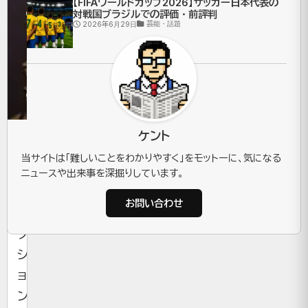
【FIFAワールドカップ2026】サッカー日本代表の
2024
対戦国ブラジルでの評価・前評判
芸能・話題
2026年6月29日
年6月17
日
芸
能・
話題
ケント
ラ
当サイトは「難しいことをわかりやすく」をモットーに、気になる
イ
ニュースや出来事を深掘りしています。
ブ
お問い合わせ
ア
ク
シ
ョ
ン