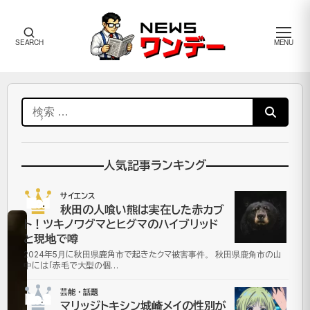
メ
SEARCH
MENU
ニ
ュ
ー
ワ
検
ン
デ
索:
ー
芸
人気記事ランキング
能・
話題
サイエンス
No.1
秋田の人喰い熊は実在した赤カブ
ト！ツキノワグマとヒグマのハイブリッド
と現地で噂
LARP（ラ
2024年5月に秋田県鹿角市で起きたクマ被害事件。 秋田県鹿角市の山
中には「赤毛で大型の個…
ー
芸能・話題
プ）
No.2
マリッジトキシン城崎メイの性別が