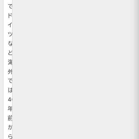
で、
ド
イ
ツ
な
ど
海
外
で
は
40
年
前
か
ら