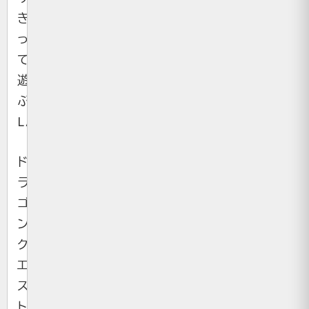
き
っ
て
遊
ぶ
LARP。
ド
ラ
ゴ
ン
ク
エ
ス
ト