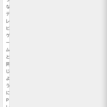
な
テ
レ
ビ
ゲ
ー
ム
と
同
じ
よ
う
に、
PC（プ