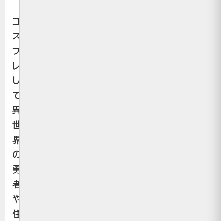
コ
ス
プ
レ
し
て
異
世
界
の
勇
者
や
住