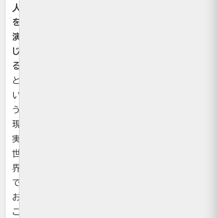
人
を
演
じ
る
と
い
う、
現
実
世
界
で
お
こ