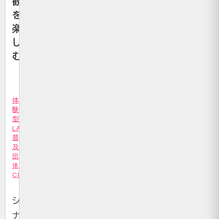
観
を
楽
し
む
体
験
型
LARP
普
及
団
体
CLOSS
シ
ナ