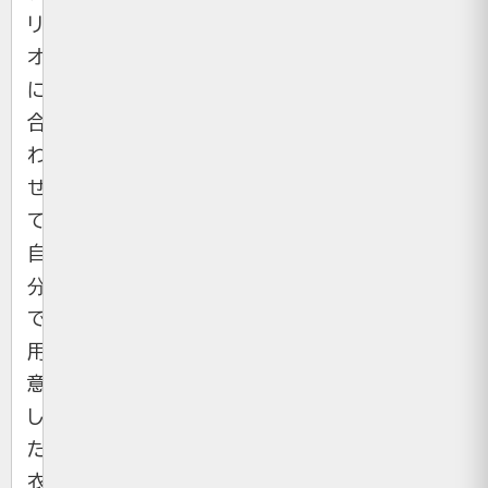
リ
オ
に
合
わ
せ
て
自
分
で
用
意
し
た
衣