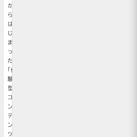
か
ら
は
じ
ま
っ
た
「体
験
型
コ
ン
テ
ン
ツ」