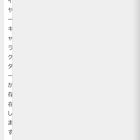
イ
ヤ
ー
キ
ャ
ラ
ク
タ
ー）
が
存
在
し
ま
す。